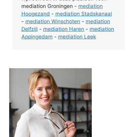
mediation Groningen -
mediation
Hoogezand
-
mediation Stadskanaal
-
mediation Winschoten
-
mediation
Delfzijl
-
mediation Haren
-
mediation
Appingedam
-
mediation Leek